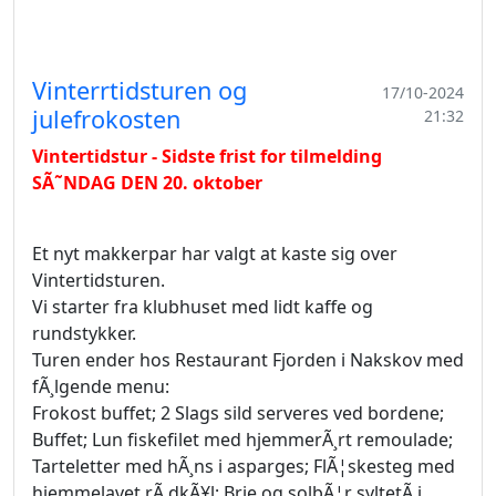
Vinterrtidsturen og
17/10-2024
julefrokosten
21:32
Vintertidstur - Sidste frist for tilmelding
SÃ˜NDAG DEN 20. oktober
Et nyt makkerpar har valgt at kaste sig over
Vintertidsturen.
Vi starter fra klubhuset med lidt kaffe og
rundstykker.
Turen ender hos Restaurant Fjorden i Nakskov med
fÃ¸lgende menu:
Frokost buffet; 2 Slags sild serveres ved bordene;
Buffet; Lun fiskefilet med hjemmerÃ¸rt remoulade;
Tarteletter med hÃ¸ns i asparges; FlÃ¦skesteg med
hjemmelavet rÃ¸dkÃ¥l; Brie og solbÃ¦r syltetÃ¸j