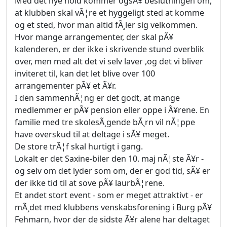
Med det nye hold kommer ogsÃ¥ beslutningen om,
at klubben skal vÃ¦re et hyggeligt sted at komme
og et sted, hvor man altid fÃ¸ler sig velkommen.
Hvor mange arrangementer, der skal pÃ¥
kalenderen, er der ikke i skrivende stund overblik
over, men med alt det vi selv laver ,og det vi bliver
inviteret til, kan det let blive over 100
arrangementer pÃ¥ et Ã¥r.
I den sammenhÃ¦ng er det godt, at mange
medlemmer er pÃ¥ pension eller oppe i Ã¥rene. En
familie med tre skolesÃ¸gende bÃ¸rn vil nÃ¦ppe
have overskud til at deltage i sÃ¥ meget.
De store trÃ¦f skal hurtigt i gang.
Lokalt er det Saxine-biler den 10. maj nÃ¦ste Ã¥r -
og selv om det lyder som om, der er god tid, sÃ¥ er
der ikke tid til at sove pÃ¥ laurbÃ¦rene.
Et andet stort event - som er meget attraktivt - er
mÃ¸det med klubbens venskabsforening i Burg pÃ¥
Fehmarn, hvor der de sidste Ã¥r alene har deltaget