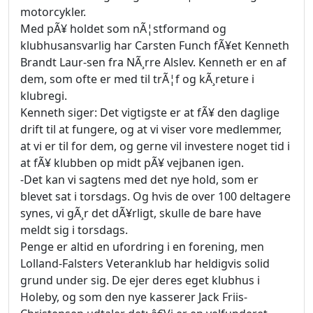
motorcykler.
Med pÃ¥ holdet som nÃ¦stformand og
klubhusansvarlig har Carsten Funch fÃ¥et Kenneth
Brandt Laur-sen fra NÃ¸rre Alslev. Kenneth er en af
dem, som ofte er med til trÃ¦f og kÃ¸reture i
klubregi.
Kenneth siger: Det vigtigste er at fÃ¥ den daglige
drift til at fungere, og at vi viser vore medlemmer,
at vi er til for dem, og gerne vil investere noget tid i
at fÃ¥ klubben op midt pÃ¥ vejbanen igen.
-Det kan vi sagtens med det nye hold, som er
blevet sat i torsdags. Og hvis de over 100 deltagere
synes, vi gÃ¸r det dÃ¥rligt, skulle de bare have
meldt sig i torsdags.
Penge er altid en ufordring i en forening, men
Lolland-Falsters Veteranklub har heldigvis solid
grund under sig. De ejer deres eget klubhus i
Holeby, og som den nye kasserer Jack Friis-