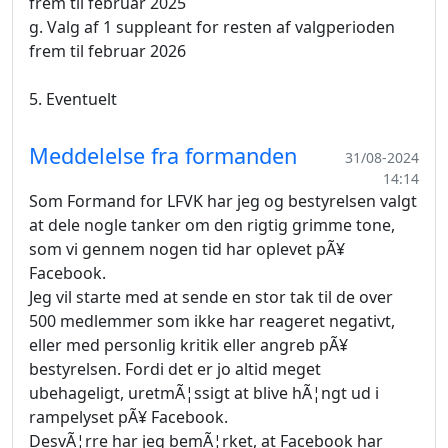
frem til februar 2025
g. Valg af 1 suppleant for resten af valgperioden
frem til februar 2026
5. Eventuelt
Meddelelse fra formanden
31/08-2024
14:14
Som Formand for LFVK har jeg og bestyrelsen valgt
at dele nogle tanker om den rigtig grimme tone,
som vi gennem nogen tid har oplevet pÃ¥
Facebook.
Jeg vil starte med at sende en stor tak til de over
500 medlemmer som ikke har reageret negativt,
eller med personlig kritik eller angreb pÃ¥
bestyrelsen. Fordi det er jo altid meget
ubehageligt, uretmÃ¦ssigt at blive hÃ¦ngt ud i
rampelyset pÃ¥ Facebook.
DesvÃ¦rre har jeg bemÃ¦rket, at Facebook har