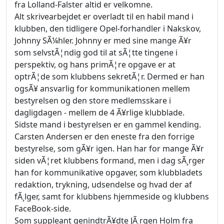
fra Lolland-Falster altid er velkomne.
Alt skrivearbejdet er overladt til en habil mand i
klubben, den tidligere Opel-forhandler i Nakskov,
Johnny SÃ¼hler. Johnny er med sine mange Ã¥r
som selvstÃ¦ndig god til at sÃ¦tte tingene i
perspektiv, og hans primÃ¦re opgave er at
optrÃ¦de som klubbens sekretÃ¦r. Dermed er han
ogsÃ¥ ansvarlig for kommunikationen mellem
bestyrelsen og den store medlemsskare i
dagligdagen - mellem de 4 Ã¥rlige klubblade.
Sidste mand i bestyrelsen er en gammel kending.
Carsten Andersen er den eneste fra den forrige
bestyrelse, som gÃ¥r igen. Han har for mange Ã¥r
siden vÃ¦ret klubbens formand, men i dag sÃ¸rger
han for kommunikative opgaver, som klubbladets
redaktion, trykning, udsendelse og hvad der af
fÃ¸lger, samt for klubbens hjemmeside og klubbens
FaceBook-side.
Som suppleant genindtrÃ¥dte JÃ¸rgen Holm fra