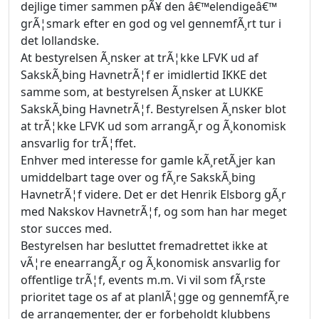
dejlige timer sammen pÃ¥ den â€™elendigeâ€™
grÃ¦smark efter en god og vel gennemfÃ¸rt tur i
det lollandske.
At bestyrelsen Ã¸nsker at trÃ¦kke LFVK ud af
SakskÃ¸bing HavnetrÃ¦f er imidlertid IKKE det
samme som, at bestyrelsen Ã¸nsker at LUKKE
SakskÃ¸bing HavnetrÃ¦f. Bestyrelsen Ã¸nsker blot
at trÃ¦kke LFVK ud som arrangÃ¸r og Ã¸konomisk
ansvarlig for trÃ¦ffet.
Enhver med interesse for gamle kÃ¸retÃ¸jer kan
umiddelbart tage over og fÃ¸re SakskÃ¸bing
HavnetrÃ¦f videre. Det er det Henrik Elsborg gÃ¸r
med Nakskov HavnetrÃ¦f, og som han har meget
stor succes med.
Bestyrelsen har besluttet fremadrettet ikke at
vÃ¦re enearrangÃ¸r og Ã¸konomisk ansvarlig for
offentlige trÃ¦f, events m.m. Vi vil som fÃ¸rste
prioritet tage os af at planlÃ¦gge og gennemfÃ¸re
de arrangementer, der er forbeholdt klubbens