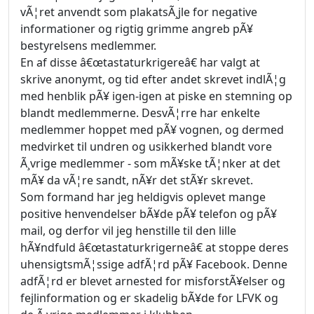
vÃ¦ret anvendt som plakatsÃ¸jle for negative
informationer og rigtig grimme angreb pÃ¥
bestyrelsens medlemmer.
En af disse â€œtastaturkrigereâ€ har valgt at
skrive anonymt, og tid efter andet skrevet indlÃ¦g
med henblik pÃ¥ igen-igen at piske en stemning op
blandt medlemmerne. DesvÃ¦rre har enkelte
medlemmer hoppet med pÃ¥ vognen, og dermed
medvirket til undren og usikkerhed blandt vore
Ã¸vrige medlemmer - som mÃ¥ske tÃ¦nker at det
mÃ¥ da vÃ¦re sandt, nÃ¥r det stÃ¥r skrevet.
Som formand har jeg heldigvis oplevet mange
positive henvendelser bÃ¥de pÃ¥ telefon og pÃ¥
mail, og derfor vil jeg henstille til den lille
hÃ¥ndfuld â€œtastaturkrigerneâ€ at stoppe deres
uhensigtsmÃ¦ssige adfÃ¦rd pÃ¥ Facebook. Denne
adfÃ¦rd er blevet arnested for misforstÃ¥elser og
fejlinformation og er skadelig bÃ¥de for LFVK og