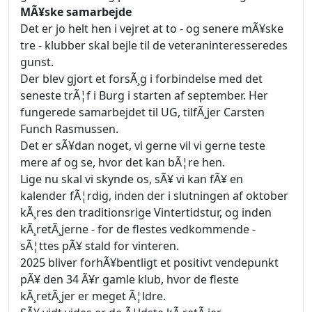
MÃ¥ske samarbejde
Det er jo helt hen i vejret at to - og senere mÃ¥ske
tre - klubber skal bejle til de veteraninteresseredes
gunst.
Der blev gjort et forsÃ¸g i forbindelse med det
seneste trÃ¦f i Burg i starten af september. Her
fungerede samarbejdet til UG, tilfÃ¸jer Carsten
Funch Rasmussen.
Det er sÃ¥dan noget, vi gerne vil vi gerne teste
mere af og se, hvor det kan bÃ¦re hen.
Lige nu skal vi skynde os, sÃ¥ vi kan fÃ¥ en
kalender fÃ¦rdig, inden der i slutningen af oktober
kÃ¸res den traditionsrige Vintertidstur, og inden
kÃ¸retÃ¸jerne - for de flestes vedkommende -
sÃ¦ttes pÃ¥ stald for vinteren.
2025 bliver forhÃ¥bentligt et positivt vendepunkt
pÃ¥ den 34 Ã¥r gamle klub, hvor de fleste
kÃ¸retÃ¸jer er meget Ã¦ldre.