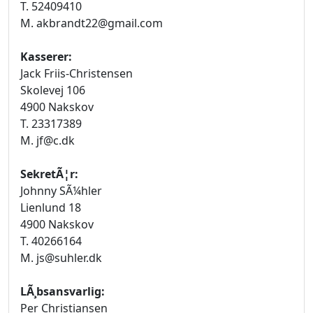
T. 52409410
M. akbrandt22@gmail.com
Kasserer:
Jack Friis-Christensen
Skolevej 106
4900 Nakskov
T. 23317389
M. jf@c.dk
SekretÃ¦r:
Johnny SÃ¼hler
Lienlund 18
4900 Nakskov
T. 40266164
M. js@suhler.dk
LÃ¸bsansvarlig:
Per Christiansen