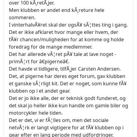
over 100 kÃ¸retÃ¸jer.
Men klubben er andet end kÃ¸reture hele
sommeren.
I vinterhalvÃ¥ret skal der ogsÃ¥ sÃ¦ttes ting i gang.
Det er ikke afklaret hvor mange eller hvem, der
fÃ¥r chancen/muligheden for at komme og holde
foredrag for de mange medlemmer.
Det har allerede vÃ¦ret pÃ¥ tale at lave noget -
primÃ¦rt for â€pigerneâ€.
Det havde vi tidligere, tilfÃ¸jer Carsten Andersen.
Det, at pigerne har deres eget forum, gav klubben
et ganske sÃ¦rligt kit. Det er noget, som kunne fÃ¥
klubben op i et andet gear.
Det er jo ikke alle, der er teknisk godt funderet, og
det skal jo heller ikke kun handle om gamle biler og
motorcykler hele tiden.
Det er det, vi er fÃ¦lles om, men det sociale
netvÃ¦rk er langt vigtigere for at fÃ¥ klubben op i
gear efter en lang periode med udfordringer.