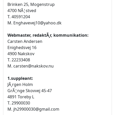
Brinken 25, Mogenstrup
4700 NÃ¦stved
T. 40591204
M. Enghavevej10@yahoo.dk
Webmaster, redaktÃ¸r, kommunikation:
Carsten Andersen
Enighedsvej 16
4900 Nakskov
T. 22233408
M. carsten@nakskov.nu
1.suppleant:
JÃ¸rgen Holm
GrÃ¦nge Skovvej 45-47
4891 Toreby L
T. 29900030
M. jh29900030@gmail.com