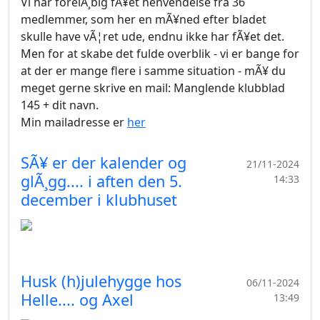
Vi har forelÃ¸big fÃ¥et henvendelse fra 36
medlemmer, som her en mÃ¥ned efter bladet
skulle have vÃ¦ret ude, endnu ikke har fÃ¥et det.
Men for at skabe det fulde overblik - vi er bange for
at der er mange flere i samme situation - mÃ¥ du
meget gerne skrive en mail: Manglende klubblad
145 + dit navn.
Min mailadresse er
her
SÃ¥ er der kalender og
21/11-2024
glÃ¸gg.... i aften den 5.
14:33
december i klubhuset
Husk (h)julehygge hos
06/11-2024
Helle.... og Axel
13:49