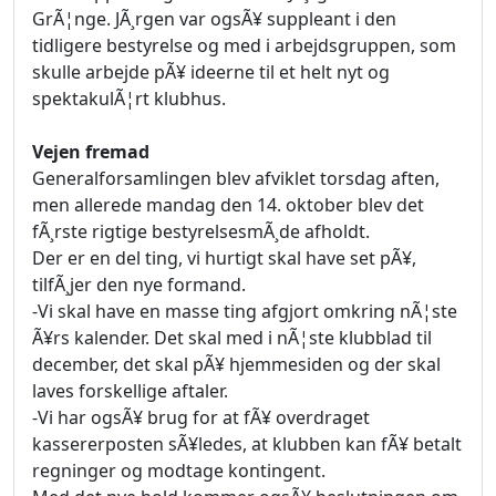
GrÃ¦nge. JÃ¸rgen var ogsÃ¥ suppleant i den
tidligere bestyrelse og med i arbejdsgruppen, som
skulle arbejde pÃ¥ ideerne til et helt nyt og
spektakulÃ¦rt klubhus.
Vejen fremad
Generalforsamlingen blev afviklet torsdag aften,
men allerede mandag den 14. oktober blev det
fÃ¸rste rigtige bestyrelsesmÃ¸de afholdt.
Der er en del ting, vi hurtigt skal have set pÃ¥,
tilfÃ¸jer den nye formand.
-Vi skal have en masse ting afgjort omkring nÃ¦ste
Ã¥rs kalender. Det skal med i nÃ¦ste klubblad til
december, det skal pÃ¥ hjemmesiden og der skal
laves forskellige aftaler.
-Vi har ogsÃ¥ brug for at fÃ¥ overdraget
kassererposten sÃ¥ledes, at klubben kan fÃ¥ betalt
regninger og modtage kontingent.