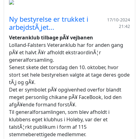
Ny bestyrelse er trukket i
17/10-2024
arbejdstÃ¸jet...
21:42
Veteranklub tilbage pÃ¥ vejbanen
Lolland-Falsters Veteranklub har for anden gang
pÃ¥ et halvt Ã¥r afholdt ekstraordinÃ¦r
generalforsamling.
Senest skete det torsdag den 10. oktober, hvor
stort set hele bestyrelsen valgte at tage deres gode
tÃ¸j og gÃ¥.
Det er symbolet pÃ¥ opgivenhed overfor blandt
meget personlig chikane pÃ¥ FaceBook, lod den
afgÃ¥ende formand forstÃ¥.
Til generalforsamlingen, som blev afholdt i
klubbens eget klubhus i Holeby, var der et
talstÃ¦rkt publikum i form af 115
stemmeberettigede medlemmer.