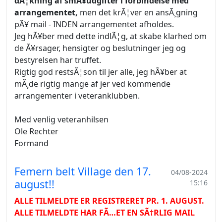
dÃ¦kning af smÃ¥udgifter i forbindelse med
arrangementet,
men det krÃ¦ver en ansÃ¸gning
pÃ¥ mail - INDEN arrangementet afholdes.
Jeg hÃ¥ber med dette indlÃ¦g, at skabe klarhed om
de Ã¥rsager, hensigter og beslutninger jeg og
bestyrelsen har truffet.
Rigtig god restsÃ¦son til jer alle, jeg hÃ¥ber at
mÃ¸de rigtig mange af jer ved kommende
arrangementer i veteranklubben.
Med venlig veteranhilsen
Ole Rechter
Formand
Femern belt Village den 17.
04/08-2024
august!!
15:16
ALLE TILMELDTE ER REGISTRERET PR. 1. AUGUST.
ALLE TILMELDTE HAR FÃ…ET EN SÃ†RLIG MAIL