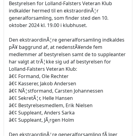
Bestyrelsen for Lolland-Falsters Veteran Klub
indkalder hermed til en ekstraordinÃ¦r
generalforsamling, som finder sted den 10.
oktober 2024 kl. 19.00 i klubhuset.
Den ekstraordinÃ¦re generalforsamling indkaldes
pÃ¥ baggrund af, at nedenstÃ¥ende fem
medlemmer af bestyrelsen samt de to suppleanter
har valgt at trÃ¦kke sig ud af bestyrelsen for
Lolland-Falsters Veteran Klub:
â€¢ Formand, Ole Rechter
â€¢ Kasserer, Jakob Andersen
â€¢ NÃ¦stformand, Carsten Johannessen
â€¢ SekretÃ¦r, Helle Hansen
â€¢ Bestyrelsesmedlem, Erik Nielsen
â€¢ Suppleant, Anders Sarka
â€¢ Suppleant, JÃ¸rgen Holm
Den ekstraordinÃ¦re generalforsamling fÃ¸lger