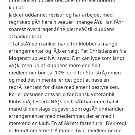
Christensen udtaler det: â€Vi er en velfunderet
klubâ€.
Jack er uddannet revisor og har arbejdet med
regnskab pÃ¥ flere niveauer i mange Ã¥r. Han fÃ¥r
snarest overdraget â€nÃ¸glerneâ€ til klubbens
â€bankboksâ€.
Til at stÃ¥ som ankermand for klubbens mange
arrangementer og lÃ¸b er valgt Per Christiansen fra
Mogenstrup ved NÃ¦stved. Det kan lyde som langt
vÃ¦k, men ud af klubbens mere end 500
medlemmer bor ca. 10% nord for StorstrÃ¸mmen
og med det in mente, er det godt at have en
reprÃ¦sentant for disse medlemer i bestyrelsen.
Per er desuden ansvarlig for Dansk Veteranbil
Klubs mÃ¸dested i NÃ¦stved, sÃ¥ han er en habil
mand til den slags opgaver, som ogsÃ¥ omhandler
arrangementer med medlemmer, der er med i
mere end en klub. En af Ã¥rets faste ture i DVK-regi
er Rundt om StorstrÃ¸mmen, hvor medlemmerne