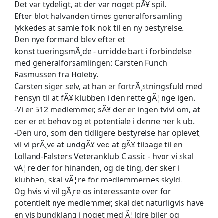
Det var tydeligt, at der var noget pÃ¥ spil.
Efter blot halvanden times generalforsamling
lykkedes at samle folk nok til en ny bestyrelse.
Den nye formand blev efter et
konstitueringsmÃ¸de - umiddelbart i forbindelse
med generalforsamlingen: Carsten Funch
Rasmussen fra Holeby.
Carsten siger selv, at han er fortrÃ¸stningsfuld med
hensyn til at fÃ¥ klubben i den rette gÃ¦nge igen.
-Vi er 512 medlemmer, sÃ¥ der er ingen tvivl om, at
der er et behov og et potentiale i denne her klub.
-Den uro, som den tidligere bestyrelse har oplevet,
vil vi prÃ¸ve at undgÃ¥ ved at gÃ¥ tilbage til en
Lolland-Falsters Veteranklub Classic - hvor vi skal
vÃ¦re der for hinanden, og de ting, der sker i
klubben, skal vÃ¦re for medlemmernes skyld.
Og hvis vi vil gÃ¸re os interessante over for
potentielt nye medlemmer, skal det naturligvis have
en vis bundklang i noget med Ã¦ldre biler og