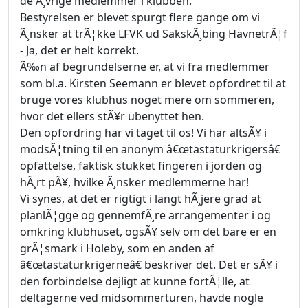
de Ã¸vrige medlemmer i klubben.
Bestyrelsen er blevet spurgt flere gange om vi
Ã¸nsker at trÃ¦kke LFVK ud SakskÃ¸bing HavnetrÃ¦f
- Ja, det er helt korrekt.
Ã‰n af begrundelserne er, at vi fra medlemmer
som bl.a. Kirsten Seemann er blevet opfordret til at
bruge vores klubhus noget mere om sommeren,
hvor det ellers stÃ¥r ubenyttet hen.
Den opfordring har vi taget til os! Vi har altsÃ¥ i
modsÃ¦tning til en anonym â€œtastaturkrigersâ€
opfattelse, faktisk stukket fingeren i jorden og
hÃ¸rt pÃ¥, hvilke Ã¸nsker medlemmerne har!
Vi synes, at det er rigtigt i langt hÃ¸jere grad at
planlÃ¦gge og gennemfÃ¸re arrangementer i og
omkring klubhuset, ogsÃ¥ selv om det bare er en
grÃ¦smark i Holeby, som en anden af
â€œtastaturkrigerneâ€ beskriver det. Det er sÃ¥ i
den forbindelse dejligt at kunne fortÃ¦lle, at
deltagerne ved midsommerturen, havde nogle