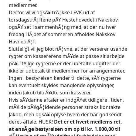
medlemmer.
Derfor vil vi ogsÃ¥ trÃ¦kke LFVK ud af
torsdagstrÃ¦ffene pÃ¥ Hestehovedet i Nakskov,
ogsÃ¥ set i sammenhÃ¦ng med, at der nu hver
fredag i lÃ¸bet af sommeren afholdes Nakskov
HavnetrÃ¦f.
Slutteligt vil jeg blot nÃ¦vne, at der verserer usande
rygter om kassererens mÃ¥de at passe sit arbejde
pÃ¥. IfÃ¸lge rygterne er der ubetalte udgifter der
ikke er udbetalt til medlemmer for arrangementer.
Ingen i bestyrelsen kender til dette, sÃ¥ rygterne
kan eventuelt skyldes manglende oplysninger,
inden Jakob tiltrÃ¥dte som kasserer.
Hvis sÃ¥danne aftaler er indgÃ¥et tidligere i tiden,
mÃ¥ de pÃ¥gÃ¦ldende personer straks kontakte
Jakob, men ogsÃ¥ oplyse hvem der har godkendt
deres aftale. HUSK!
Det er et hvert medlems ret,
at ansÃ¸ge bestyrelsen om op til kr. 1.000,00 til