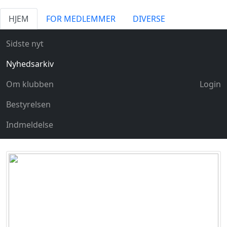
HJEM
FOR MEDLEMMER
DIVERSE
Sidste nyt
Nyhedsarkiv
Om klubben
Login
Bestyrelsen
Indmeldelse