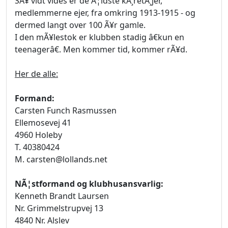
SÃ¥ vidt vides er de Ã¦ldste kÃ¸retÃ¸jer,
medlemmerne ejer, fra omkring 1913-1915 - og
dermed langt over 100 Ã¥r gamle.
I den mÃ¥lestok er klubben stadig â€kun en
teenagerâ€. Men kommer tid, kommer rÃ¥d.
Her de alle:
Formand:
Carsten Funch Rasmussen
Ellemosevej 41
4960 Holeby
T. 40380424
M. carsten@lollands.net
NÃ¦stformand og klubhusansvarlig:
Kenneth Brandt Laursen
Nr. Grimmelstrupvej 13
4840 Nr. Alslev