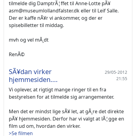
tilmelde dig DamptrÃ¦ffet til Anne-Lotte pÃ¥
asm@museumlollandfalster.dk eller til Leif Salle.
Der er kaffe nÃ¥r vi ankommer, og der er
spisebilletter til middag.
mvh og vel mÃ¸dt
RenÃ©
SÃ¥dan virker
29/05-2012
hjemmesiden....
21:55
Vi oplever, at rigtigt mange ringer til en fra
bestyrelsen for at tilmelde sig arrangementer.
Men det er mindst lige sÃ¥ let, at gÃ¸re det direkte
pÃ¥ hjemmesiden. Derfor har vi valgt at lÃ¦gge en
film ud om, hvordan den virker.
>Se filmen