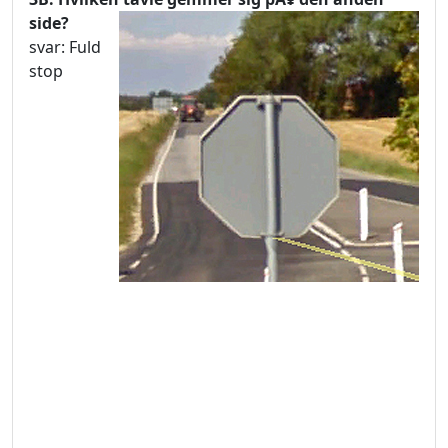
side?
svar: Fuld
stop