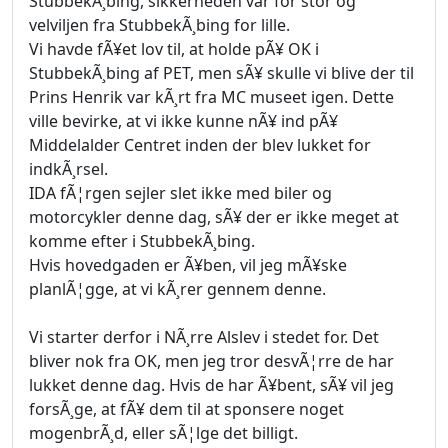
StubbekÃ¸bing, sikkerheden var for stor og
velviljen fra StubbekÃ¸bing for lille.
Vi havde fÃ¥et lov til, at holde pÃ¥ OK i
StubbekÃ¸bing af PET, men sÃ¥ skulle vi blive der til
Prins Henrik var kÃ¸rt fra MC museet igen. Dette
ville bevirke, at vi ikke kunne nÃ¥ ind pÃ¥
Middelalder Centret inden der blev lukket for
indkÃ¸rsel.
IDA fÃ¦rgen sejler slet ikke med biler og
motorcykler denne dag, sÃ¥ der er ikke meget at
komme efter i StubbekÃ¸bing.
Hvis hovedgaden er Ã¥ben, vil jeg mÃ¥ske
planlÃ¦gge, at vi kÃ¸rer gennem denne.
Vi starter derfor i NÃ¸rre Alslev i stedet for. Det
bliver nok fra OK, men jeg tror desvÃ¦rre de har
lukket denne dag. Hvis de har Ã¥bent, sÃ¥ vil jeg
forsÃ¸ge, at fÃ¥ dem til at sponsere noget
mogenbrÃ¸d, eller sÃ¦lge det billigt.