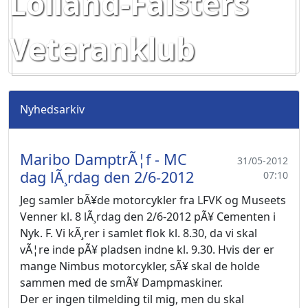
Lolland-Falsters
Veteranklub
Nyhedsarkiv
Maribo DamptrÃ¦f - MC
31/05-2012
dag lÃ¸rdag den 2/6-2012
07:10
Jeg samler bÃ¥de motorcykler fra LFVK og Museets
Venner kl. 8 lÃ¸rdag den 2/6-2012 pÃ¥ Cementen i
Nyk. F. Vi kÃ¸rer i samlet flok kl. 8.30, da vi skal
vÃ¦re inde pÃ¥ pladsen indne kl. 9.30. Hvis der er
mange Nimbus motorcykler, sÃ¥ skal de holde
sammen med de smÃ¥ Dampmaskiner.
Der er ingen tilmelding til mig, men du skal