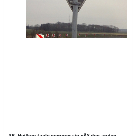
3B. Hvilken tavle gemmer sig pÃ¥ den anden