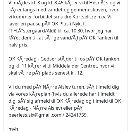
Vi mÃ¸des kl. 8 og kl. 8.45 kÃ¸rer vi til HesnÃ¦s og vi
kÃ¸rer langs med vandet og gennem skoven, hvor
vi kommer forbi det smukke Kortselitze m.v. Vi
laver en pause pÃ¥ OK Plus i Nyk. F.
(T.H.Ã˜stergaard/Aldi) kl. ca. 10.30, hvor jeg har
fÃ¥et dem til, at sÃ¦lge vand/Ã¸l pÃ¥ OK Tanken til
halv pris.
OK KÃ¸redag - Gedser stÃ¸der til os pÃ¥ OK tanken,
og kl. 11 kÃ¸rer vi til Middelalder Centret, hvor vi
skal vÃ¦re pÃ¥ plads senest kl. 12.
Vil du med pÃ¥ NÃ¸rre Alslev turen, sÃ¥ tilmeld dig
via vores kÃ¸replan (hvis du allerede har tilmeldt
dig, sÃ¥ sig afmeld til OK KÃ¸redag og tilmeld til OK
KÃ¸redag - NÃ¸rre Alslev) eller pÃ¥
peerless.six@gmail.com / 24241739.
mvh