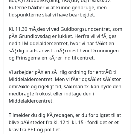
BogÃ¸/i StubbekÃ¸bing, i RÃ¸dby og i Nakskov.
Ruterne hÃ¥ber vi at kunne genbruge, men
tidspunkterne skal vi have bearbejdet.
Kl. 11.30 mÃ¸des vi ved Guldborgsundcentret, som
pÃ¥ Grundlovsdag er lukket. Herfra vil vi fÃ¸lges
ned til Middelaldercentret, hvor vi har fÃ¥et en
sÃ¦rlig plads anvist - nÃ¦rmest hvor Dronningen
og Prinsgemalen kÃ¸rer ind til centret.
Vi arbejder pÃ¥ en sÃ¦rlig ordning for entrÃ© til
Middelaldercentret. Men vi fÃ¥r ogsÃ¥ et sÃ¥ stor
omrÃ¥de og rigeligt tid, sÃ¥ man fx. kan nyde den
medbragte frokost eller indtage den i
Middelaldercentret.
Tilmelder du dig KÃ¸redagen, er du forpligtet til at
blive pÃ¥ stedet fra kl. 12 til kl. 15 - fordi det er et
krav fra PET og politiet.