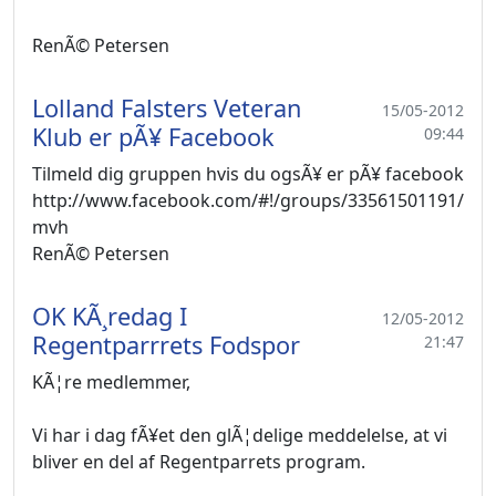
RenÃ© Petersen
Lolland Falsters Veteran
15/05-2012
Klub er pÃ¥ Facebook
09:44
Tilmeld dig gruppen hvis du ogsÃ¥ er pÃ¥ facebook
http://www.facebook.com/#!/groups/33561501191/
mvh
RenÃ© Petersen
OK KÃ¸redag I
12/05-2012
Regentparrrets Fodspor
21:47
KÃ¦re medlemmer,
Vi har i dag fÃ¥et den glÃ¦delige meddelelse, at vi
bliver en del af Regentparrets program.