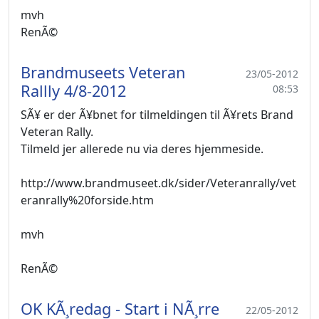
mvh
RenÃ©
Brandmuseets Veteran
23/05-2012
Rallly 4/8-2012
08:53
SÃ¥ er der Ã¥bnet for tilmeldingen til Ã¥rets Brand
Veteran Rally.
Tilmeld jer allerede nu via deres hjemmeside.
http://www.brandmuseet.dk/sider/Veteranrally/vet
eranrally%20forside.htm
mvh
RenÃ©
OK KÃ¸redag - Start i NÃ¸rre
22/05-2012