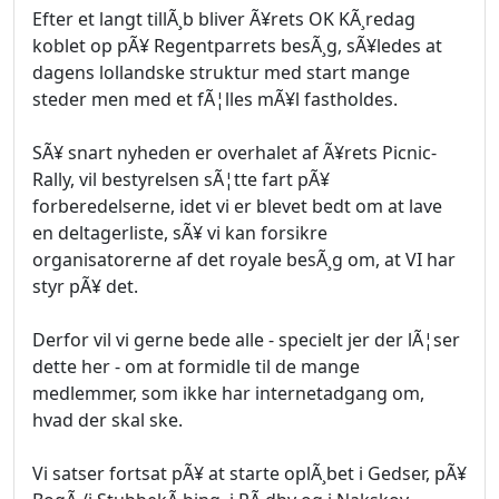
Efter et langt tillÃ¸b bliver Ã¥rets OK KÃ¸redag
koblet op pÃ¥ Regentparrets besÃ¸g, sÃ¥ledes at
dagens lollandske struktur med start mange
steder men med et fÃ¦lles mÃ¥l fastholdes.
SÃ¥ snart nyheden er overhalet af Ã¥rets Picnic-
Rally, vil bestyrelsen sÃ¦tte fart pÃ¥
forberedelserne, idet vi er blevet bedt om at lave
en deltagerliste, sÃ¥ vi kan forsikre
organisatorerne af det royale besÃ¸g om, at VI har
styr pÃ¥ det.
Derfor vil vi gerne bede alle - specielt jer der lÃ¦ser
dette her - om at formidle til de mange
medlemmer, som ikke har internetadgang om,
hvad der skal ske.
Vi satser fortsat pÃ¥ at starte oplÃ¸bet i Gedser, pÃ¥