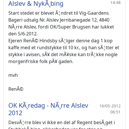
Alslev & NykÃ¸bing
14:48
Start stedet er blevet Ã¦ndret til Vig-Gaardens
Bageri udsalg Nr. Alslev Jernbanegade 12, 4840
NÃ¸rre Alslev, fordi OK/Super Brugsen har lukket
den 5/6-2012.
Ejeren RenÃ© Hindsby sÃ¦lger denne dag 1 kop
kaffe med et rundstykke til 10 kr., og han sÃ¦tter et
stykke i avisen, sÃ¥ det mÃ¥ske kan trÃ¦kke nogle
morgenfriske folk pÃ¥ gaden.
mvh
RenÃ©
OK KÃ¸redag - NÃ¸rre Alslev
16/05-2012
2012
06:51
DesvÃ¦rre blev vi ikke en del af Regent besÃ¸get i