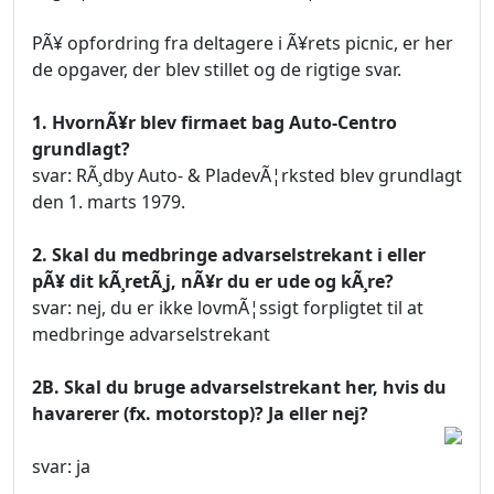
PÃ¥ opfordring fra deltagere i Ã¥rets picnic, er her
de opgaver, der blev stillet og de rigtige svar.
1. HvornÃ¥r blev firmaet bag Auto-Centro
grundlagt?
svar: RÃ¸dby Auto- & PladevÃ¦rksted blev grundlagt
den 1. marts 1979.
2. Skal du medbringe advarselstrekant i eller
pÃ¥ dit kÃ¸retÃ¸j, nÃ¥r du er ude og kÃ¸re?
svar: nej, du er ikke lovmÃ¦ssigt forpligtet til at
medbringe advarselstrekant
2B. Skal du bruge advarselstrekant her, hvis du
havarerer (fx. motorstop)? Ja eller nej?
svar: ja