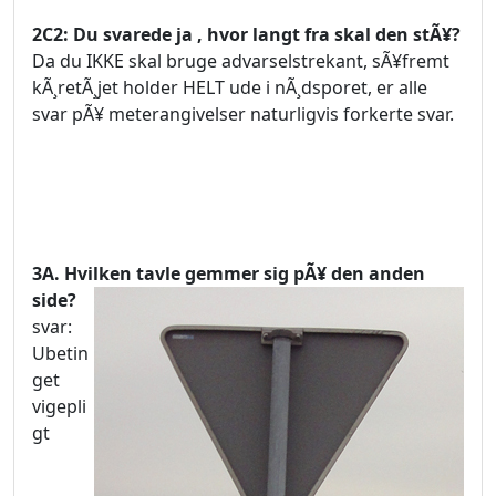
2C2: Du svarede ja , hvor langt fra skal den stÃ¥?
Da du IKKE skal bruge advarselstrekant, sÃ¥fremt
kÃ¸retÃ¸jet holder HELT ude i nÃ¸dsporet, er alle
svar pÃ¥ meterangivelser naturligvis forkerte svar.
3A. Hvilken tavle gemmer sig pÃ¥ den anden
side?
svar:
Ubetin
get
vigepli
gt