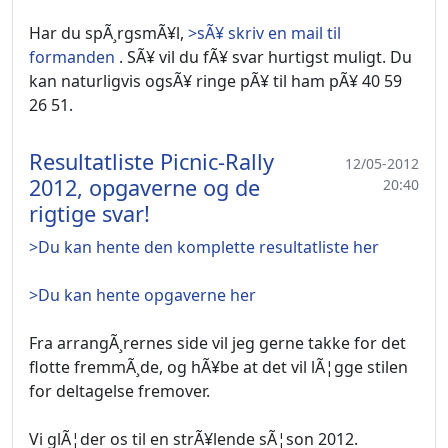
Har du spÃ¸rgsmÃ¥l,
>sÃ¥ skriv en mail til
formanden
. SÃ¥ vil du fÃ¥ svar hurtigst muligt. Du
kan naturligvis ogsÃ¥ ringe pÃ¥ til ham pÃ¥ 40 59
26 51.
Resultatliste Picnic-Rally
12/05-2012
2012, opgaverne og de
20:40
rigtige svar!
>Du kan hente den komplette resultatliste her
>Du kan hente opgaverne her
Fra arrangÃ¸rernes side vil jeg gerne takke for det
flotte fremmÃ¸de, og hÃ¥be at det vil lÃ¦gge stilen
for deltagelse fremover.
Vi glÃ¦der os til en strÃ¥lende sÃ¦son 2012.