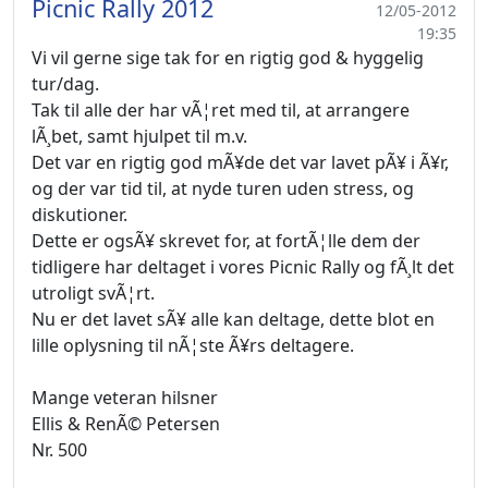
Picnic Rally 2012
12/05-2012
19:35
Vi vil gerne sige tak for en rigtig god & hyggelig
tur/dag.
Tak til alle der har vÃ¦ret med til, at arrangere
lÃ¸bet, samt hjulpet til m.v.
Det var en rigtig god mÃ¥de det var lavet pÃ¥ i Ã¥r,
og der var tid til, at nyde turen uden stress, og
diskutioner.
Dette er ogsÃ¥ skrevet for, at fortÃ¦lle dem der
tidligere har deltaget i vores Picnic Rally og fÃ¸lt det
utroligt svÃ¦rt.
Nu er det lavet sÃ¥ alle kan deltage, dette blot en
lille oplysning til nÃ¦ste Ã¥rs deltagere.
Mange veteran hilsner
Ellis & RenÃ© Petersen
Nr. 500