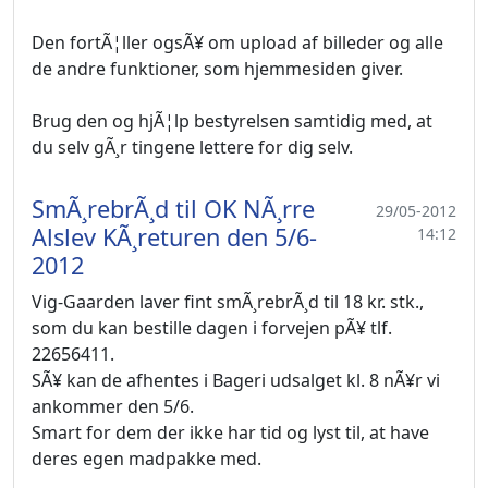
Den fortÃ¦ller ogsÃ¥ om upload af billeder og alle
de andre funktioner, som hjemmesiden giver.
Brug den og hjÃ¦lp bestyrelsen samtidig med, at
du selv gÃ¸r tingene lettere for dig selv.
SmÃ¸rebrÃ¸d til OK NÃ¸rre
29/05-2012
Alslev KÃ¸returen den 5/6-
14:12
2012
Vig-Gaarden laver fint smÃ¸rebrÃ¸d til 18 kr. stk.,
som du kan bestille dagen i forvejen pÃ¥ tlf.
22656411.
SÃ¥ kan de afhentes i Bageri udsalget kl. 8 nÃ¥r vi
ankommer den 5/6.
Smart for dem der ikke har tid og lyst til, at have
deres egen madpakke med.