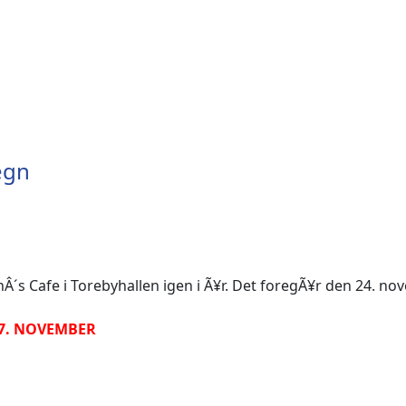
tegn
´s Cafe i Torebyhallen igen i Ã¥r. Det foregÃ¥r den 24. nov
17. NOVEMBER