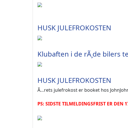
HUSK JULEFROKOSTEN
Klubaften i de rÃ¸de bilers 
HUSK JULEFROKOSTEN
Ã…rets julefrokost er booket hos JohnJohnÂ
PS: SIDSTE TILMELDINGSFRIST ER DEN 