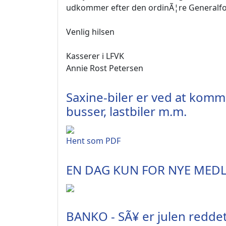
udkommer efter den ordinÃ¦re Generalfor
Venlig hilsen
Kasserer i LFVK
Annie Rost Petersen
Saxine-biler er ved at kom
busser, lastbiler m.m.
Hent som PDF
EN DAG KUN FOR NYE ME
BANKO - SÃ¥ er julen redde