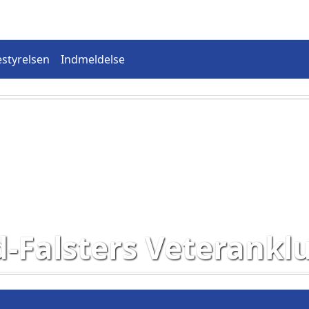
styrelsen
Indmeldelse
d-Falsters Veterankl