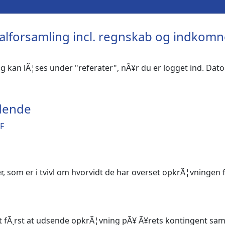
ralforsamling incl. regnskab og indkom
 kan lÃ¦ses under "referater", nÃ¥r du er logget ind. Dat
idende
DF
r, som er i tvivl om hvorvidt de har overset opkrÃ¦vningen
ttet fÃ¸rst at udsende opkrÃ¦vning pÃ¥ Ã¥rets kontingent 