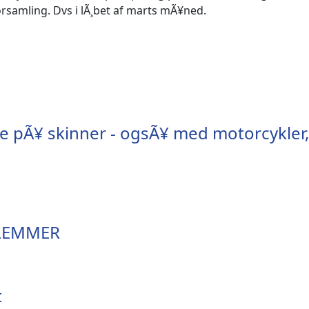
samling. Dvs i lÃ¸bet af marts mÃ¥ned.
me pÃ¥ skinner - ogsÃ¥ med motorcykler,
DLEMMER
t