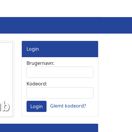
Login
Brugernavn:
Kodeord:
ub
Glemt kodeord?
Login