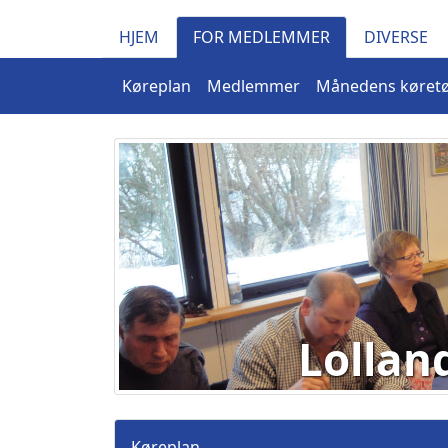
HJEM
FOR MEDLEMMER
DIVERSE
Køreplan
Medlemmer
Månedens køretø
Lollan
Køreplan