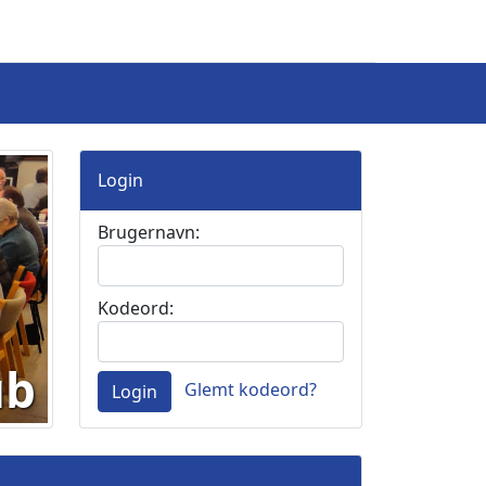
Login
Brugernavn:
Kodeord:
ub
Glemt kodeord?
Login