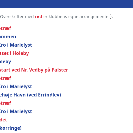
).
Overskrifter med
rød
er klubbens egne arrangementer
etræf
trømmen
Kro i Marielyst
uset i Holeby
oleby
tart ved Nr. Vedby på Falster
etræf
Kro i Marielyst
dehøje Havn (ved Errindlev)
etræf
Kro i Marielyst
edet
Skørringe)