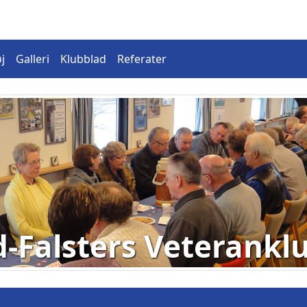
j
Galleri
Klubblad
Referater
d-Falsters Veterankl