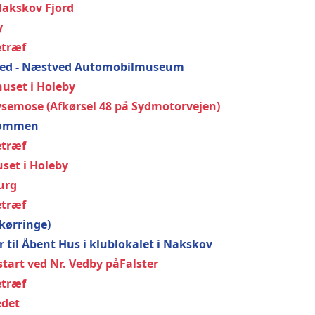
 Nakskov Fjord
y
etræf
æstved - Næstved Automobilmuseum
huset i Holeby
Lysemose (Afkørsel 48 på Sydmotorvejen)
trømmen
etræf
uset i Holeby
Burg
etræf
Skørringe)
rer til Åbent Hus i klublokalet i Nakskov
start ved Nr. Vedby påFalster
etræf
edet