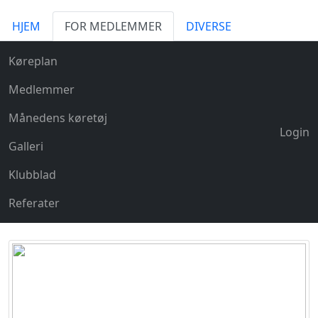
HJEM
FOR MEDLEMMER
DIVERSE
Køreplan
Medlemmer
Månedens køretøj
Login
Galleri
Klubblad
Referater