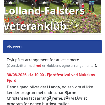
Lolland-Falsters
Veteranklub
Vis event
Tryk på et arrangement for at læse mere
(
).
Overskrifter med
rød
er klubbens egne arrangementer
30/08-2026 kl.: 10:00 - Fjordfestival ved Nakskov
Fjord
Denne gang bliver det i LangÃ¸ og selv om vi ikke
kender programmet endnu, har Bjarne
Christensen fat i arrangÃ¸rerne, sÃ¥ vi fÃ¥r et
program for dagen hurtigst muligt.