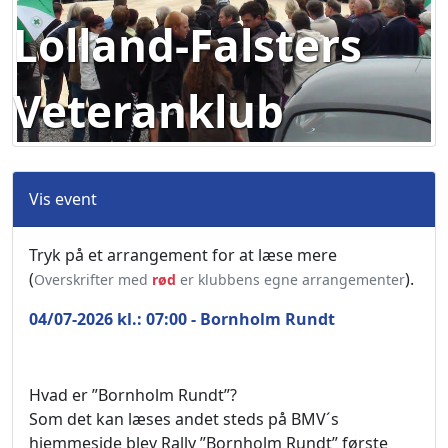
Lolland-Falsters
Veteranklub
Vis event
Tryk på et arrangement for at læse mere
(
).
Overskrifter med
rød
er klubbens egne arrangementer
04/07-2026 kl.: 07:00 - Bornholm Rundt
Hvad er ”Bornholm Rundt”?
Som det kan læses andet steds på BMV´s
hjemmeside blev Rally ”Bornholm Rundt” første