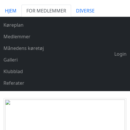
HJEM
FOR MEDLEMMER
DIVERSE
Køreplan
Medlemmer
Månedens køretøj
Login
Galleri
Klubblad
Referater