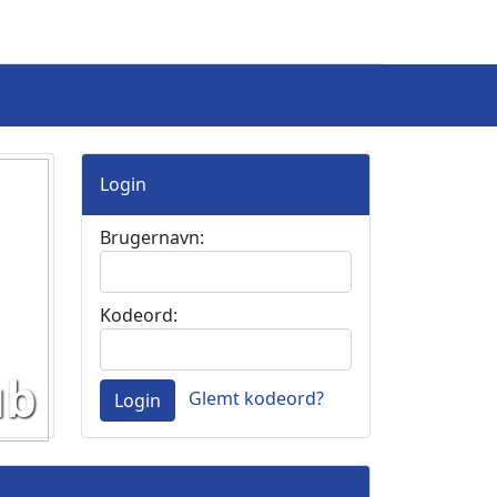
Login
Brugernavn:
Kodeord:
ub
Glemt kodeord?
Login