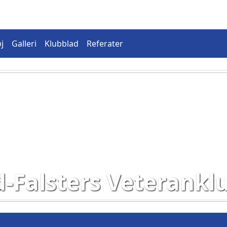
j
Galleri
Klubblad
Referater
d-Falsters Veterankl