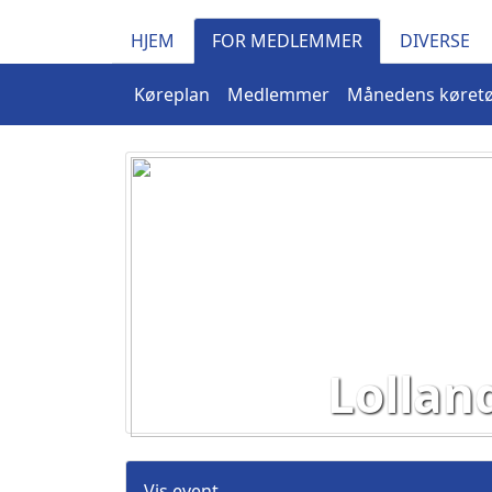
HJEM
FOR MEDLEMMER
DIVERSE
Køreplan
Medlemmer
Månedens køretø
Lollan
Vis event