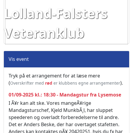
Lolland-Falsters
Veteranklub
Vis event
Tryk på et arrangement for at læse mere
(
).
Overskrifter med
rød
er klubbens egne arrangementer
01/09-2025 kl.: 18:30 - Mandagstur fra Lysemose
I Ã¥r kan alt ske. Vores mangeÃ¥rige
Mandagsturschef, Kjeld MunkbÃ¸l, har sluppet
speederen og overladt forberedelserne til andre.
Det er Anders Beske, der har overtaget stafetten.
Anders kan kontaktes pÃ¥ 20420251, hvis du fx har